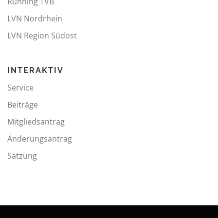
Running TVB
LVN Nordrhein
LVN Region Südost
INTERAKTIV
Service
Beiträge
Mitgliedsantrag
Änderungsantrag
Satzung