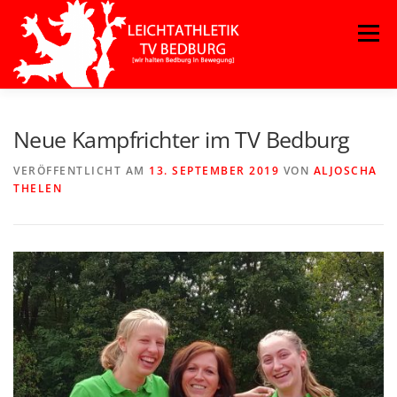
Zum
Menü
Inhalt
springen
Neue Kampfrichter im TV Bedburg
VERÖFFENTLICHT AM
13. SEPTEMBER 2019
VON
ALJOSCHA
THELEN