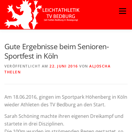
Zum
Menü
Inhalt
springen
Gute Ergebnisse beim Senioren-
Sportfest in Köln
VERÖFFENTLICHT AM
22. JUNI 2016
VON
ALJOSCHA
THELEN
Am 18.06.2016, gingen im Sportpark Höhenberg in Köln
wieder Athleten des TV Bedburg an den Start.
Sarah Schöning machte ihren eigenen Dreikampf und
startete in drei Disziplinen.
Die 100m wurden im strömenden Regen gestartet, so