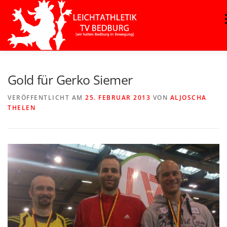
Zum
Inhalt
springen
Gold für Gerko Siemer
VERÖFFENTLICHT AM
25. FEBRUAR 2013
VON
ALJOSCHA
THELEN