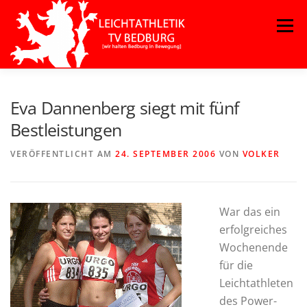
Zum
Menü
Inhalt
springen
Eva Dannenberg siegt mit fünf
Bestleistungen
VERÖFFENTLICHT AM
24. SEPTEMBER 2006
VON
VOLKER
War das ein
erfolgreiches
Wochenende
für die
Leichtathleten
des Power-