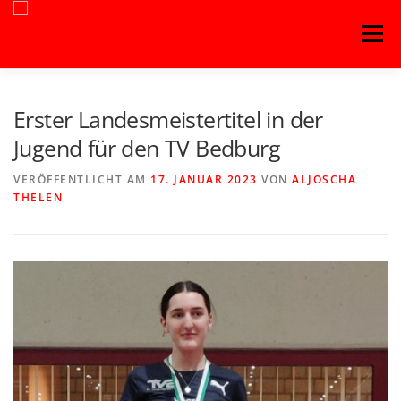
Zum
Menü
Inhalt
springen
Erster Landesmeistertitel in der
Jugend für den TV Bedburg
VERÖFFENTLICHT AM
17. JANUAR 2023
VON
ALJOSCHA
THELEN