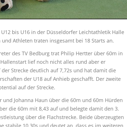
U12 bis U16 in der Düsseldorfer Leichtathletik Halle
 und Athleten traten insgesamt bei 18 Starts an.
reter des TV Bedburg trat Philip Hertter über 60m in
allenstart lief noch nicht alles rund aber er
 der Strecke deutlich auf 7,72s und hat damit die
schaften der U18 auf Anhieb geschafft. Der zweite
otential auf der Strecke.
mer und Johanna Haun über die 60m und 60m Hürden
über die 60m mit 8,43 auf und belegte damit den 3.
estleistung über die Flachstrecke. Beide überzeugten
ne stabile 10,30s und deutet an, dass es im weiteren