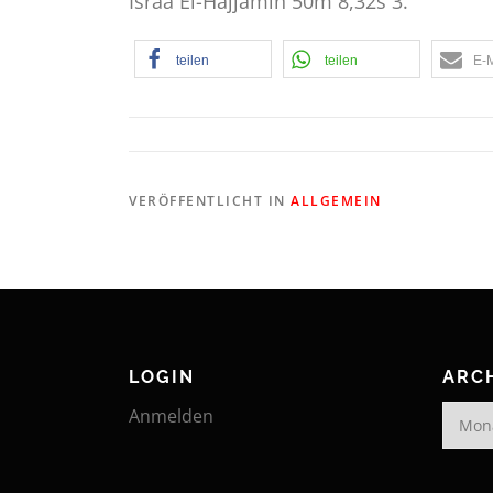
Israa El-Hajjamin 50m 8,32s 3.
teilen
teilen
E-M
VERÖFFENTLICHT IN
ALLGEMEIN
LOGIN
ARC
Archiv
Anmelden