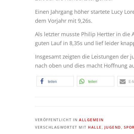
Einen Jahrgang höher startete Lucy Lor
dem Vorjahr mit 9,26s.
Als letzter musste Philip Hertter in die
guten Lauf in 8,35s und lief leider kna
Insgesamt zeigten die Leistungen der j
nach oben und dies macht Hoffnung a
teilen
teilen
E-M
VERÖFFENTLICHT IN
ALLGEMEIN
VERSCHLAGWORTET MIT
HALLE
,
JUGEND
,
SPO