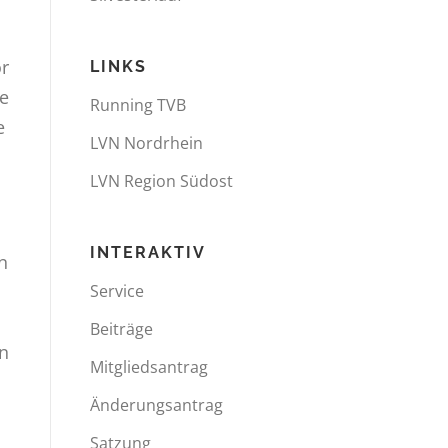
or
LINKS
te
Running TVB
e
LVN Nordrhein
n
LVN Region Südost
INTERAKTIV
n
Service
Beiträge
en
Mitgliedsantrag
Änderungsantrag
Satzung