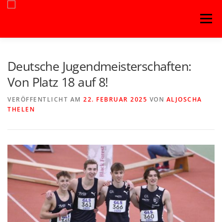
Zum
Menü
Inhalt
springen
Deutsche Jugendmeisterschaften:
Von Platz 18 auf 8!
VERÖFFENTLICHT AM
22. FEBRUAR 2025
VON
ALJOSCHA
THELEN