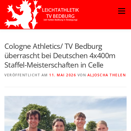
Zum
Menü
Inhalt
springen
Cologne Athletics/ TV Bedburg
überrascht bei Deutschen 4x400m
Staffel-Meisterschaften in Celle
VERÖFFENTLICHT AM
11. MAI 2026
VON
ALJOSCHA THELEN