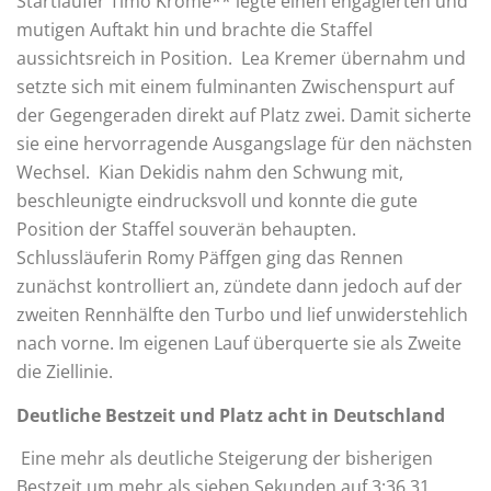
Startläufer Timo Krome** legte einen engagierten und
mutigen Auftakt hin und brachte die Staffel
aussichtsreich in Position. Lea Kremer übernahm und
setzte sich mit einem fulminanten Zwischenspurt auf
der Gegengeraden direkt auf Platz zwei. Damit sicherte
sie eine hervorragende Ausgangslage für den nächsten
Wechsel. Kian Dekidis nahm den Schwung mit,
beschleunigte eindrucksvoll und konnte die gute
Position der Staffel souverän behaupten.
Schlussläuferin Romy Päffgen ging das Rennen
zunächst kontrolliert an, zündete dann jedoch auf der
zweiten Rennhälfte den Turbo und lief unwiderstehlich
nach vorne. Im eigenen Lauf überquerte sie als Zweite
die Ziellinie.
Deutliche Bestzeit und Platz acht in Deutschland
Eine mehr als deutliche Steigerung der bisherigen
Bestzeit um mehr als sieben Sekunden auf 3:36,31