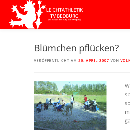
Zum
Inhalt
springen
Blümchen pflücken?
VERÖFFENTLICHT AM
20. APRIL 2007
VON
VOL
Wa
sp
so
m
ga