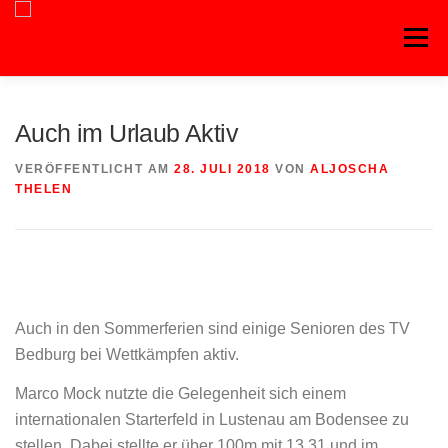
Zum
Inhalt
Menü
springen
Auch im Urlaub Aktiv
VERÖFFENTLICHT AM
28. JULI 2018
VON
ALJOSCHA
THELEN
Auch in den Sommerferien sind einige Senioren des TV
Bedburg bei Wettkämpfen aktiv.
Marco Mock nutzte die Gelegenheit sich einem
internationalen Starterfeld in Lustenau am Bodensee zu
stellen. Dabei stellte er über 100m mit 13,31 und im